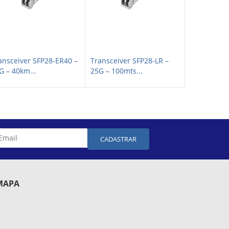
ansceiver SFP28-ER40 –
Transceiver SFP28-LR –
Transceive
G – 40km...
25G – 100mts...
25G – 30km.
CADASTRAR
MAPA