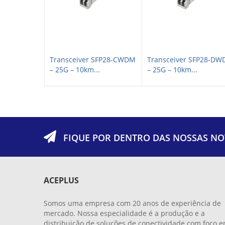
CWDM XFP+ –
Transceiver SFP28-CWDM
Transceiver SFP28-D
– 25G – 10km...
– 25G – 10km...
FIQUE POR DENTRO DAS NOSSAS NO
ACEPLUS
Somos uma empresa com 20 anos de experiência de
mercado. Nossa especialidade é a produção e a
distribuição de soluções de conectividade com foco 