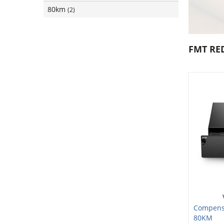
80km
(2)
FMT RE
Compens
80KM