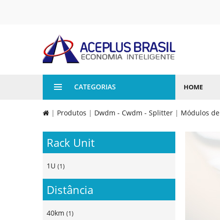
CATEGORIAS
HOME
|
Produtos
|
Dwdm - Cwdm - Splitter
|
Módulos de 
Rack Unit
1U
(1)
Distância
40km
(1)