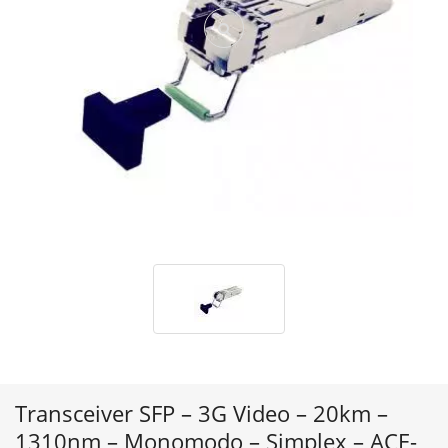
Transceiver SFP – 3G Video – 20km –
1310nm – Monomodo – Simplex – ACE-