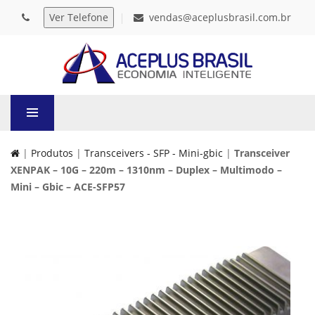
vendas@aceplusbrasil.com.br
|
Produtos
|
Transceivers - SFP - Mini-gbic
|
Transceiver
XENPAK – 10G – 220m – 1310nm – Duplex – Multimodo –
Mini – Gbic – ACE-SFP57