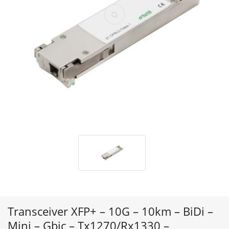
Transceiver XFP+ – 10G – 10km – BiDi –
Mini – Gbic – Tx1270/Rx1330 –