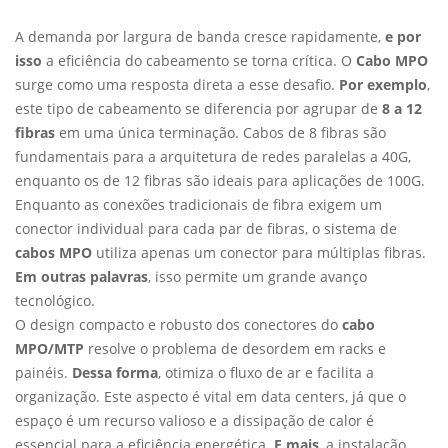
A demanda por largura de banda cresce rapidamente,
e por
isso
a eficiência do cabeamento se torna crítica. O
Cabo MPO
surge como uma resposta direta a esse desafio.
Por exemplo
,
este tipo de cabeamento se diferencia por agrupar de
8 a 12
fibras
em uma única terminação. Cabos de 8 fibras são
fundamentais para a arquitetura de redes paralelas a 40G,
enquanto os de 12 fibras são ideais para aplicações de 100G.
Enquanto as conexões tradicionais de fibra exigem um
conector individual para cada par de fibras, o sistema de
cabos MPO
utiliza apenas um conector para múltiplas fibras.
Em outras palavras
, isso permite um grande avanço
tecnológico.
O design compacto e robusto dos conectores do
cabo
MPO/MTP
resolve o problema de desordem em racks e
painéis.
Dessa forma
, otimiza o fluxo de ar e facilita a
organização. Este aspecto é vital em data centers, já que o
espaço é um recurso valioso e a dissipação de calor é
essencial para a eficiência energética.
E mais
, a instalação