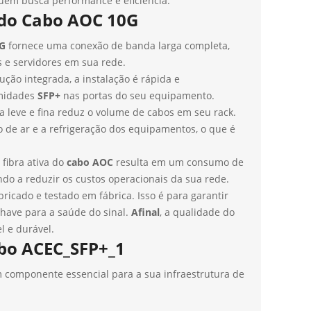
quem busca performance e eficiência.
 do Cabo AOC 10G
G
fornece uma conexão de banda larga completa,
es e servidores em sua rede.
ução integrada, a instalação é rápida e
emidades
SFP+
nas portas do seu equipamento.
 leve e fina reduz o volume de cabos em seu rack.
xo de ar e a refrigeração dos equipamentos, o que é
fibra ativa do
cabo AOC
resulta em um consumo de
do a reduzir os custos operacionais da sua rede.
ricado e testado em fábrica. Isso é para garantir
have para a saúde do sinal.
Afinal
, a qualidade do
l e durável.
abo ACEC_SFP+_1
componente essencial para a sua infraestrutura de