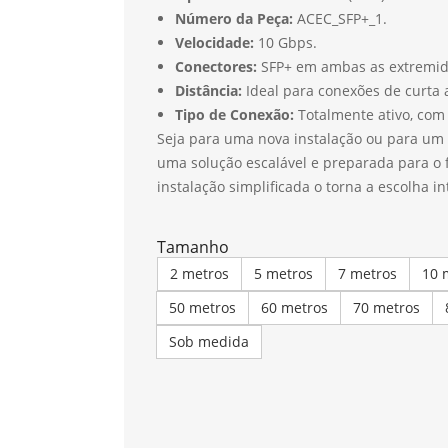
Número da Peça:
ACEC_SFP+_1.
Velocidade:
10 Gbps.
Conectores:
SFP+ em ambas as extremid
Distância:
Ideal para conexões de curta 
Tipo de Conexão:
Totalmente ativo, com 
Seja para uma nova instalação ou para um
uma solução escalável e preparada para o 
instalação simplificada o torna a escolha i
Tamanho
2 metros
5 metros
7 metros
10 
50 metros
60 metros
70 metros
Sob medida