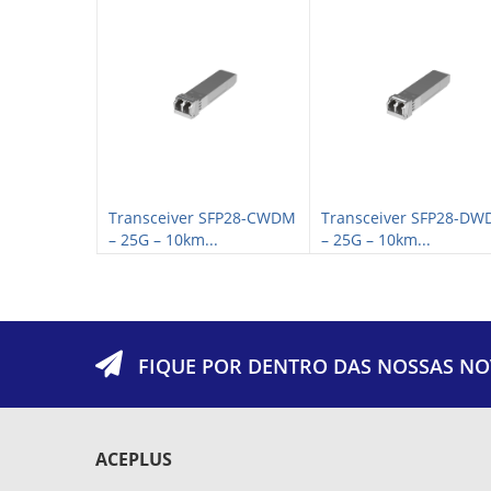
CWDM XFP+ –
Transceiver SFP28-CWDM
Transceiver SFP28-D
– 25G – 10km...
– 25G – 10km...
FIQUE POR DENTRO DAS NOSSAS NO
ACEPLUS