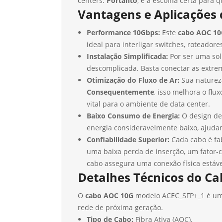
centers.
Portanto
, é a escolha certa para 
Vantagens e Aplicações
Performance 10Gbps:
Este
cabo AOC 10
ideal para interligar switches, roteador
Instalação Simplificada:
Por ser uma sol
descomplicada. Basta conectar as extr
Otimização do Fluxo de Ar:
Sua natureza
Consequentemente
, isso melhora o flu
vital para o ambiente de data center.
Baixo Consumo de Energia:
O design de 
energia consideravelmente baixo, ajudan
Confiabilidade Superior:
Cada cabo é fab
uma baixa perda de inserção, um fator-c
cabo assegura uma conexão física estáve
Detalhes Técnicos do C
O
cabo AOC 10G
modelo ACEC_SFP+_1 é um 
rede de próxima geração.
Tipo de Cabo:
Fibra Ativa (AOC).