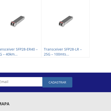
ansceiver SFP28-ER40 –
Transceiver SFP28-LR –
Transceive
G – 40km...
25G – 100mts...
25G – 30km.
CADASTRAR
MAPA