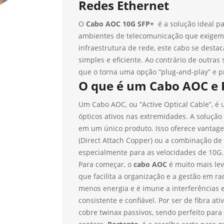
Redes Ethernet
O
Cabo AOC 10G SFP+
é a solução ideal p
ambientes de telecomunicação que exigem a
infraestrutura de rede, este cabo se dest
simples e eficiente. Ao contrário de outras
que o torna uma opção “plug-and-play” e p
O que é um Cabo AOC e P
Um Cabo AOC, ou “Active Optical Cable”, é 
ópticos ativos nas extremidades. A solução 
em um único produto. Isso oferece vantag
(Direct Attach Copper) ou a combinação de 
especialmente para as velocidades de 10G.
Para começar, o
cabo AOC
é muito mais lev
que facilita a organização e a gestão em r
menos energia e é imune a interferências
consistente e confiável. Por ser de fibra at
cobre twinax passivos, sendo perfeito para