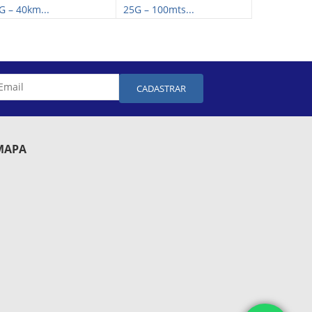
G – 40km...
25G – 100mts...
25G – 30km.
CADASTRAR
MAPA