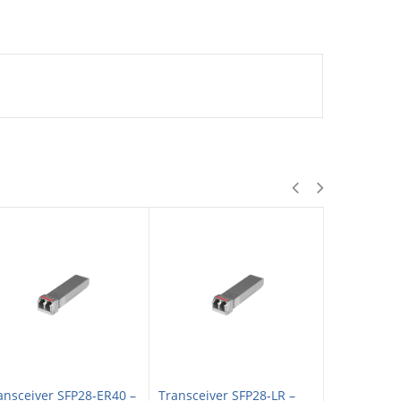
ansceiver SFP28-ER40 –
Transceiver SFP28-LR –
Transceive