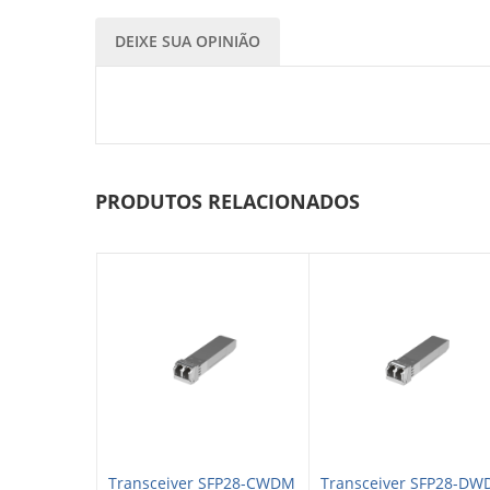
DEIXE SUA OPINIÃO
PRODUTOS RELACIONADOS
CWDM XFP+ –
Transceiver SFP28-CWDM
Transceiver SFP28-D