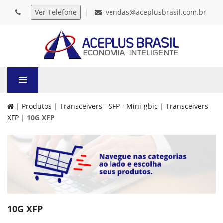
vendas@aceplusbrasil.com.br
|
Produtos
|
Transceivers - SFP - Mini-gbic
|
Transceivers
XFP
|
10G XFP
10G XFP