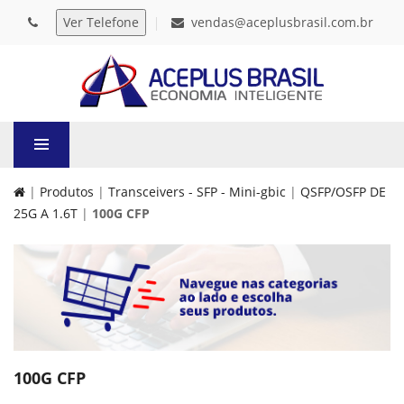
vendas@aceplusbrasil.com.br
|
Produtos
|
Transceivers - SFP - Mini-gbic
|
QSFP/OSFP DE
25G A 1.6T
|
100G CFP
100G CFP