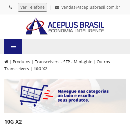
vendas@aceplusbrasil.com.br
|
Produtos
|
Transceivers - SFP - Mini-gbic
|
Outros
Transceivers
|
10G X2
10G X2