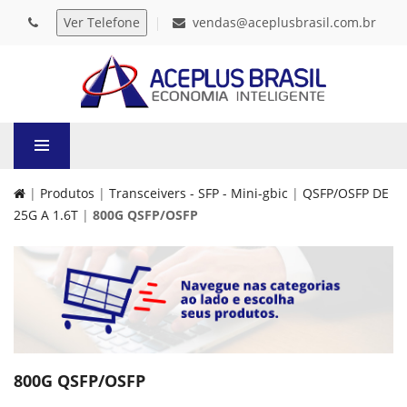
vendas@aceplusbrasil.com.br
|
Produtos
|
Transceivers - SFP - Mini-gbic
|
QSFP/OSFP DE
25G A 1.6T
|
800G QSFP/OSFP
800G QSFP/OSFP