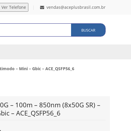
vendas@aceplusbrasil.com.br
BUSCAR
timodo – Mini – Gbic – ACE_QSFP56_6
00G – 100m – 850nm (8x50G SR) –
Gbic – ACE_QSFP56_6