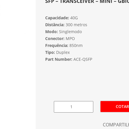
SFP – TRANSCEIVER – MINI – GBI
Capacidade:
40G
Distância:
300 metros
Modo:
Singlemodo
Conector:
MPO
Frequência:
850nm
Tipo:
Duplex
Part Number:
ACE-QSFP
COTAR
COMPARTIL