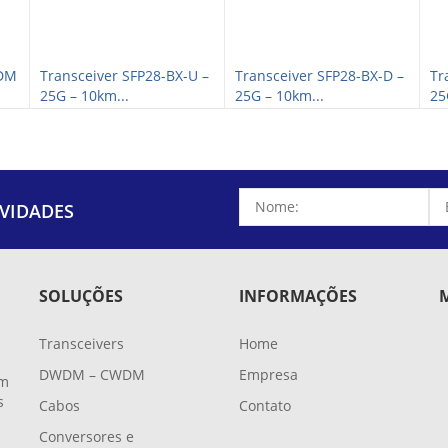
WDM
Transceiver SFP28-BX-U –
Transceiver SFP28-BX-D –
Tr
25G – 10km...
25G – 10km...
25
VIDADES
SOLUÇÕES
INFORMAÇÕES
Transceivers
Home
DWDM – CWDM
Empresa
em
s
Cabos
Contato
Conversores e