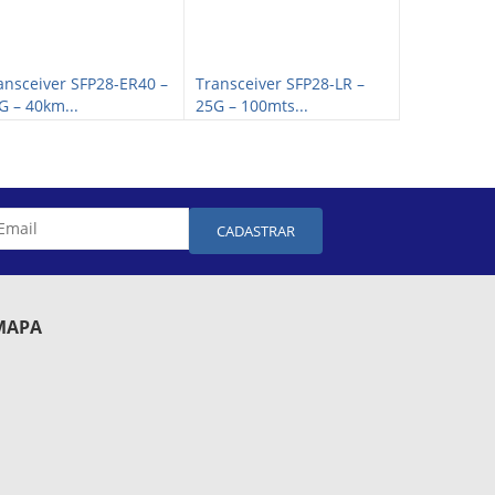
ansceiver SFP28-ER40 –
Transceiver SFP28-LR –
Transceive
G – 40km...
25G – 100mts...
25G – 30km.
CADASTRAR
MAPA