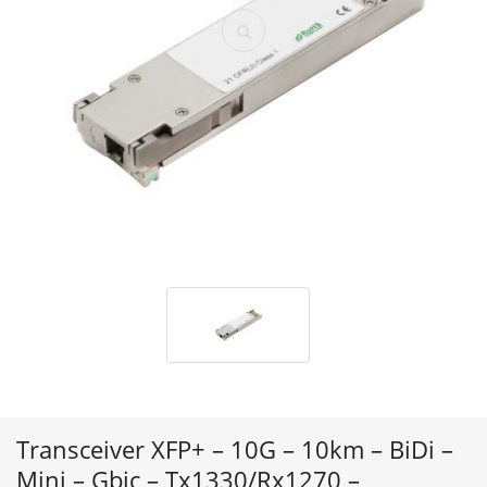
Transceiver XFP+ – 10G – 10km – BiDi –
Mini – Gbic – Tx1330/Rx1270 –