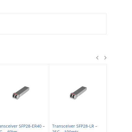
ansceiver SFP28-ER40 –
Transceiver SFP28-LR –
Transceive
G – 40km...
25G – 100mts...
25G – 30km.