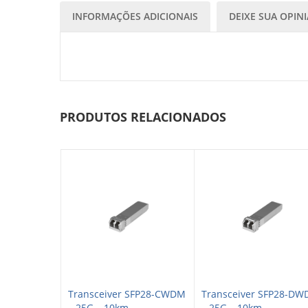
INFORMAÇÕES ADICIONAIS
DEIXE SUA OPIN
PRODUTOS RELACIONADOS
CWDM XFP+ –
Transceiver SFP28-CWDM
Transceiver SFP28-D
– 25G – 10km...
– 25G – 10km...