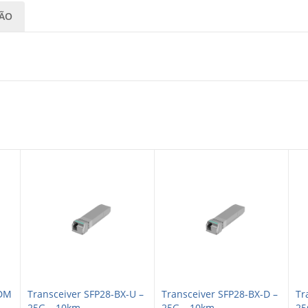
IÃO
WDM
Transceiver SFP28-BX-U –
Transceiver SFP28-BX-D –
Tr
25G – 10km...
25G – 10km...
25