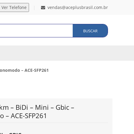
vendas@aceplusbrasil.com.br
BUSCAR
– Monomodo – ACE-SFP261
m – BiDi – Mini – Gbic –
o – ACE-SFP261