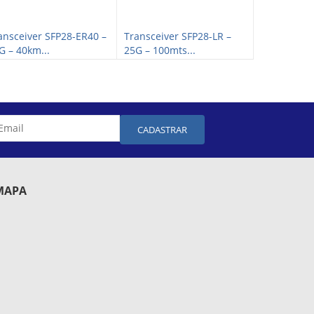
ansceiver SFP28-ER40 –
Transceiver SFP28-LR –
Transceive
G – 40km...
25G – 100mts...
25G – 30km.
CADASTRAR
MAPA