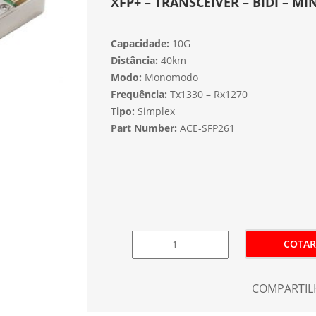
XFP+ – TRANSCEIVER – BIDI – MIN
Capacidade:
10G
Distância:
40km
Modo:
Monomodo
Frequência:
Tx1330 – Rx1270
Tipo:
Simplex
Part Number:
ACE-SFP261
COTAR
COMPARTIL