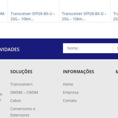
WDM
Transceiver SFP28-BX-U –
Transceiver SFP28-BX-D –
Tr
25G – 10km...
25G – 10km...
25
VIDADES
SOLUÇÕES
INFORMAÇÕES
Transceivers
Home
DWDM – CWDM
Empresa
em
s
Cabos
Contato
Conversores e
Extensores