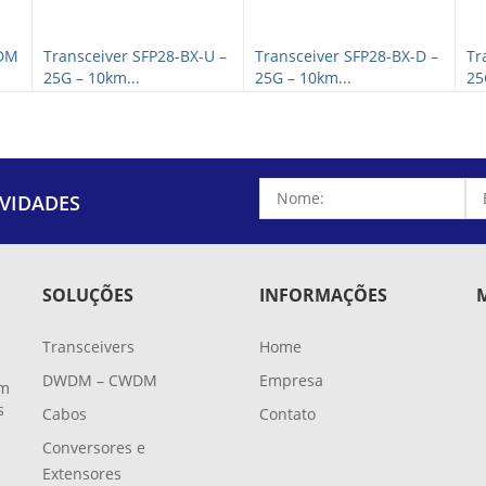
WDM
Transceiver SFP28-BX-U –
Transceiver SFP28-BX-D –
Tr
25G – 10km...
25G – 10km...
25
VIDADES
SOLUÇÕES
INFORMAÇÕES
Transceivers
Home
DWDM – CWDM
Empresa
em
s
Cabos
Contato
Conversores e
Extensores