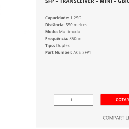
SFP – TRANSCEIVER – MINI – GBI
Capacidade:
1.25G
Distância:
550 metros
Modo:
Multimodo
Frequência:
850nm
Tipo:
Duplex
Part Number:
ACE-SFP1
COTAR
COMPARTIL