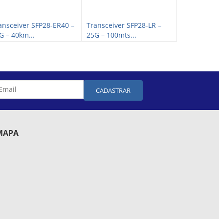
ansceiver SFP28-ER40 –
Transceiver SFP28-LR –
Transceive
G – 40km...
25G – 100mts...
25G – 30km.
CADASTRAR
MAPA