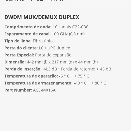
DWDM MUX/DEMUX DUPLEX
Comprimento de onda:
16 canais C22-C36
Espaçamento de canal:
100 GHz (0,8 nm)
Tipo de linha:
Fibra única
Porta do cliente:
LC / UPC duplex
Porta Especial:
Porta de expansão
Dimensão:
442 mm (l) x 217 mm (d) x 44 mm (h)
Perda de inserção:
<4,3 dB • Perda de retorno: > 45 dB
Temperatura de operação:
-5 ° C ~ + 75 ° C
Temperatura de armazenamento:
-40 ° C ~ + 80 ° C
Part Number:
ACE-MX16A