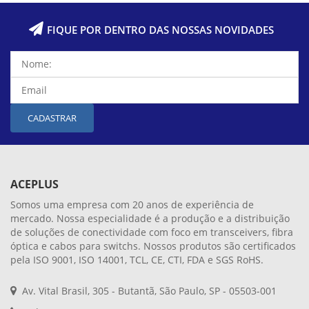
FIQUE POR DENTRO DAS NOSSAS NOVIDADES
CADASTRAR
ACEPLUS
Somos uma empresa com 20 anos de experiência de
mercado. Nossa especialidade é a produção e a distribuição
de soluções de conectividade com foco em transceivers, fibra
óptica e cabos para switchs. Nossos produtos são certificados
pela ISO 9001, ISO 14001, TCL, CE, CTI, FDA e SGS RoHS.
Av. Vital Brasil, 305 - Butantã, São Paulo, SP - 05503-001