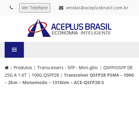
vendas@aceplusbrasil.com.br
|
Produtos
|
Transceivers - SFP - Mini-gbic
|
QSFP/OSFP DE
25G A 1.6T
|
100G QSFP28
|
Transceiver QSFP28 PSM4 – 100G
– 2km – Monomodo – 1310nm – ACE-QSFP28-5