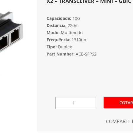
X2 – TRANSCEIVER – MINI – GBIC
Capacidade:
10G
Distância:
220m
Modo:
Multimodo
Frequência:
1310nm
Tipo:
Duplex
Part Number:
ACE-SFP62
COTAR
COMPARTIL