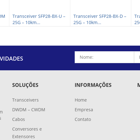
WDM
Transceiver SFP28-BX-U –
Transceiver SFP28-BX-D –
Tr
25G – 10km...
25G – 10km...
25
VIDADES
SOLUÇÕES
INFORMAÇÕES
Transceivers
Home
DWDM – CWDM
Empresa
em
s
Cabos
Contato
Conversores e
Extensores