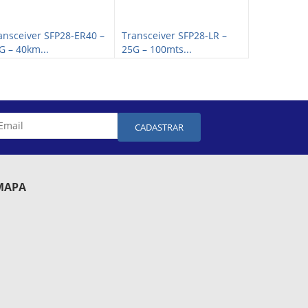
ansceiver SFP28-ER40 –
Transceiver SFP28-LR –
Transceive
G – 40km...
25G – 100mts...
25G – 30km.
CADASTRAR
MAPA