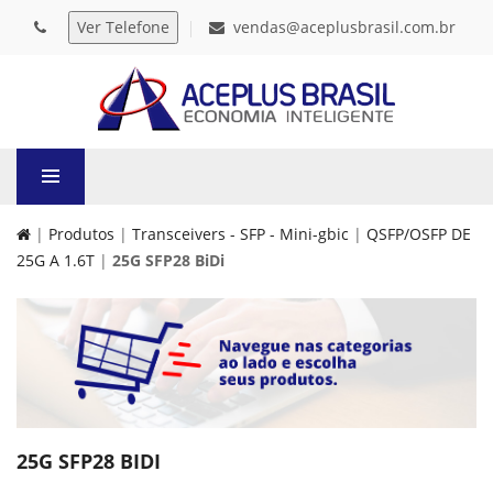
vendas@aceplusbrasil.com.br
|
Produtos
|
Transceivers - SFP - Mini-gbic
|
QSFP/OSFP DE
25G A 1.6T
|
25G SFP28 BiDi
25G SFP28 BIDI